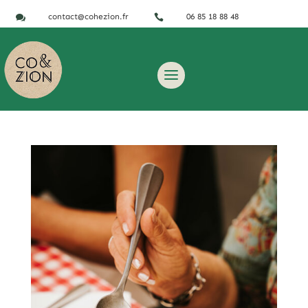
contact@cohezion.fr
06 85 18 88 48

