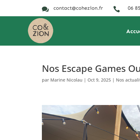
contact@cohezion.fr
06 85


Accu
Nos Escape Games Ou
par
Marine Nicolau
|
Oct 9, 2025
|
Nos actuali