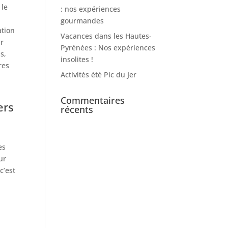
 le
: nos expériences
gourmandes
ation
Vacances dans les Hautes-
ur
Pyrénées : Nos expériences
s,
insolites !
res
Activités été Pic du Jer
Commentaires
ers
récents
es
ur
c’est