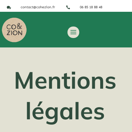
contact@cohezion.fr
06 85 18 88 48


Mentions
légales