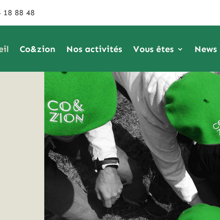
 18 88 48
eil
Co&zion
Nos activités
Vous êtes
News