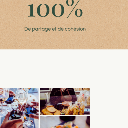
4
100
%
De partage et de cohésion