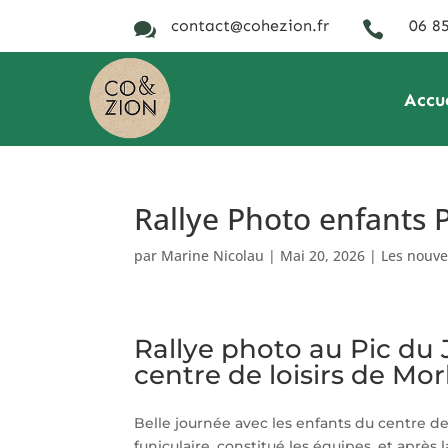
contact@cohezion.fr
06 85


Accu
Rallye Photo enfants P
par
Marine Nicolau
|
Mai 20, 2026
|
Les nouv
Rallye photo au Pic du 
centre de loisirs de Mor
Belle journée avec les enfants du centre de 
funiculaire, constitué les équipes, et aprè