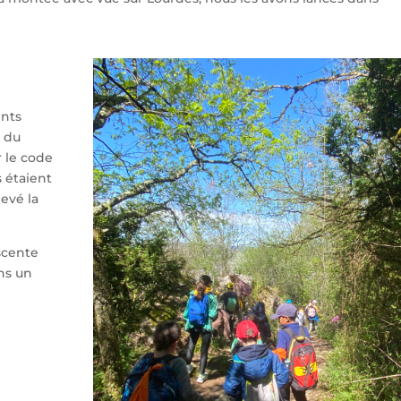
ents
s du
r le code
s étaient
evé la
scente
ns un