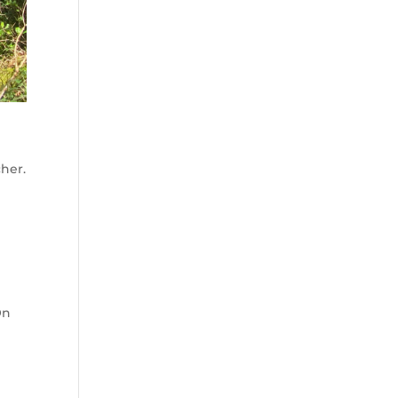
cher.
On