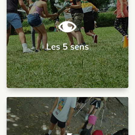
Lieu :
Au choix
Durée :
2h à 4h
Thème :
Les 5 sens
une série d’épreuves et jeux.
Les 5 sens
Les enfants développent et redécouvrent leurs 5 sens durant
Stimuler-Découvrir-Apprendre
Les 5 sens
La Cité Perdue d'Uyuna
Aventure-Réflexion-Recherche