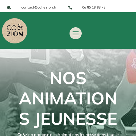
contact@cohezion.fr
06 85 18 88 48


NOS
ANIMATION
S JEUNESSE
Co&zion propose des Animations Jeunesse dans tout le