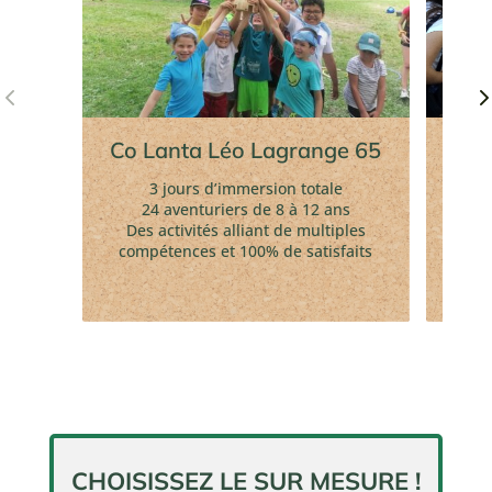
Co Lanta Léo Lagrange 65
S
ma
3 jours d’immersion totale
24 aventuriers de 8 à 12 ans
1
Des activités alliant de multiples
p
compétences et 100% de satisfaits
immer
CHOISISSEZ LE SUR MESURE !