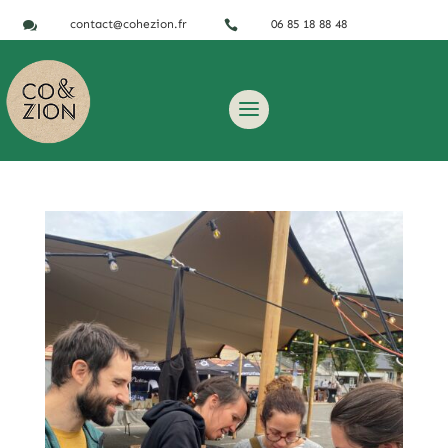
contact@cohezion.fr
06 85 18 88 48

