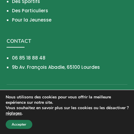
Des Sportifs
Des Particuliers
Pour la Jeunesse
CONTACT
06 85 18 88 48
9b Av. François Abadie, 65100 Lourdes
©
2026
Break-Out Company
- Agence de
Nous utilisons des cookies pour vous offrir la meilleure
expérience sur notre site.
communication
Vous souhaitez en savoir plus sur les cookies ou les désactiver ?
réglages
.
0
Mentions légales
Accepter