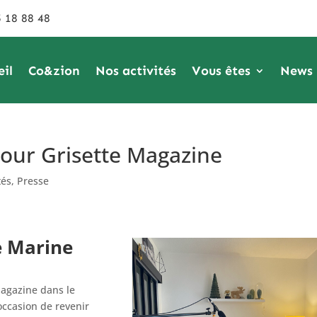
 18 88 48
eil
Co&zion
Nos activités
Vous êtes
News
pour Grisette Magazine
tés
,
Presse
e Marine
Magazine dans le
’occasion de revenir